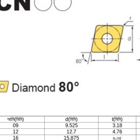
আমি(মিমি)
d(মিমি)
t(মিমি)
09
9.525
3.18
12
12.7
4.76
16
15.875
৬.৩৫