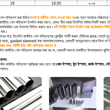
19
19.05
৬.৩৫
:
 লেদ সন্নিবেশ করা উচিত
সংঘর্ষ বা মাটিতে ফেলে দেওয়া যাবে না
এবং যত্ন সহকারে পরিচালন
 কার্বাইড লেদ সন্নিবেশ ইনস্টল করার আগে, ব্লেড তীর দ্বারা নির্দেশিত কাটার দিকটি করাত টেবি
কার্যকারিতা এবং উদ্দেশ্য নিশ্চিত করতে হবে।
এটি বিপরীত দিকে ইনস্টল করা কঠোরভাবে নিষিদ
 যায়।
নের পরে, টাংস্টেন কার্বাইড লেদ সন্নিবেশের কেন্দ্রীয় গর্তটি করাত টেবিলের ফ্ল্যাঞ্জ প্লেটে
আছে, gasket sleeved করা আবশ্যক;তারপরে, ব্লেডটি অদ্ভুতভাবে ঘোরে কিনা তা নি
করার সময়, নির্দিষ্ট উচ্চ গতি অতিক্রম করবেন না
টেন কার্বাইড লেদ সন্নিবেশ ব্যবহার করা হয় না, ব্লেডটি শুকনো তাকটিতে উল্লম্বভাবে ঝুলিয
িকেশন:
াঁক কার্বাইড সন্নিবেশ প্রক্রিয়া করা যেতে পারে
খাদ ইস্পাত, টুল ইস্পাত, কার্বন ইস্পাত, স্
পাদান: