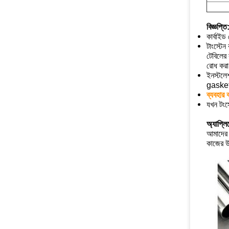
বিজ্ঞপ্তি
কার্বাইড
টাংস্টেন
টেবিলের 
রোধ করা
ইনস্টলেশ
gasket 
ব্যবহার 
যখন টংস্
অ্যাপ্ল
আমাদের ব
কাজের উ