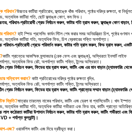
াঙ্ক পরিধান?
উচ্চতর কাটিয়া প্রতিরোধ, ফ্ল্যাঙ্কে খাঁজ পরিধান, পৃষ্ঠের দরিদ্র রুক্ষতা, বা নির্
েড, অত্যধিক কাটিয়া গতি, ছোট ফ্ল্যাঙ্ক কোণ, কম ফিড।
চতর, পরিধান-প্রতিরোধী গ্রেড নির্বাচন করুন, কাটার গতি হ্রাস করুন, ফ্ল্যাঙ্ক কোণ বাড়ান,
টার পরিধান?
হাই স্পিড প্রসেসিং কার্বন স্টিল শেষ করার সময় অনিয়ন্ত্রিত চিপ, পৃষ্ঠের গুণমান 
েড, অত্যধিক কাটিয়া গতি, অত্যধিক ফিড, চিপ ব্রেকারের শক্তি অপর্যাপ্ত।
চ পরিধান-প্রতিরোধী গ্রেডে পরিবর্তন করুন, কাটার গতি হ্রাস করুন, ফিড হ্রাস করুন, একটি 
ং?
কাটিং প্রান্তের আকস্মিক ফ্র্যাকচার (রেক ফেস এবং ফ্ল্যাঙ্ক), অস্থিরতা ইনসার্ট লাইফ
পর্যাপ্ত, অত্যধিক ফিড রেট, অপর্যাপ্ত কাটিং শক্তি, টুলের অস্থিরতা।
ন গ্রেড নির্বাচন করুন, ফিডের হার হ্রাস করুন, কাটিং এজ এর মান বাড়ান (চ্যামফারিং থেকে
াকচার সন্নিবেশ করান?
কাটা প্রতিরোধের দরিদ্র পৃষ্ঠের রুক্ষতা বৃদ্ধি.
পর্যাপ্ত, অত্যধিক ফিড রেট, অপর্যাপ্ত কাটিং শক্তি, টুলের অস্থিরতা।
ন গ্রেড নির্বাচন করুন, ফিডের হার হ্রাস করুন, কাটিং প্রান্তের সম্মান বাড়ান (চ্যামফারিং থ
্টিক বিকৃতি?
মাত্রার তারতম্য নাকের পরিধান, কাটিং এজ ড্রেপ বা প্যাসিভেটিং। খাদ ইস্পাত প্রক
েড, অত্যধিক কাটিয়া গতি, অত্যধিক কাটিয়া গভীরতা এবং ফিড হার, কাটিং প্রান্তে অতিরি
চ লাল কঠোরতা কাটিয়া উপাদান নির্বাচন করুন, কাটার গতি হ্রাস করুন, কাটিং গভীরতা এবং ফিড
D + পর্যাপ্ত কুল্যান্ট)।
ড আপ-এজ?
ওয়ার্কপিস কাটিং এজ দিয়ে দ্রবীভূত করা।