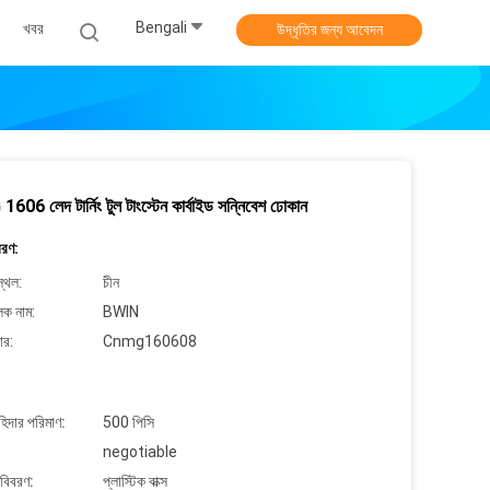
Bengali
খবর
উদ্ধৃতির জন্য আবেদন
6 লেদ টার্নিং টুল টাংস্টেন কার্বাইড সন্নিবেশ ঢোকান
বরণ:
্থল:
চীন
লক নাম:
BWIN
ার:
Cnmg160608
াহিদার পরিমাণ:
500 পিসি
negotiable
 বিবরণ:
প্লাস্টিক বাক্স