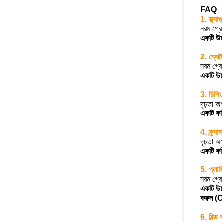
FAQ
1. ফ্ল্য
নরম গ্র
একটি উচ্
2. ক্রে
নরম গ্র
একটি উচ্
3. চিপি
দৃঢ়তা অ
একটি কঠি
4. ফ্র্য
দৃঢ়তা অ
একটি কঠি
5. প্লাস
নরম গ্র
একটি উচ্
করুন (CV
6. বিল্