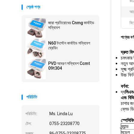
কঠ
শ্রেষ্ঠ পণ্য
আব
জারা প্রতিরোধের Cnmg কার্বাইড
বিশ
সন্নিবেশ
পণ্যের বর্
N60 টংস্টেন কার্বাইড সন্নিবেশ
থ্রেডিং
দ্রুত বি
চমৎকার 
PVD আবরণ সন্নিবেশ Ccmt
নতুন আব
09t304
সূক্ষ্ম প্রক
উচ্চ ফিন
বর্ণনা:
দ্য
সিএন
পরিচিতি
এবং বিভ
চাপার জন
ব্লেড ড
পরিচিতি:
Ms. Linda Lu
স্পেসিফ
টেল:
0755-23208770
ব্র্যান্ড
মডেল
ফ্যাক্স:
86-0755-23208775