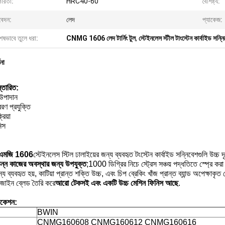
োরতা:
HRC40-60
বৈশিষ্ট্য:
েদন:
লেদ
প্যাকেজ:
েষভাবে তুলে ধরা:
CNMG 1606 লেদ টার্নিং টুল
,
স্টেইনলেস স্টীল টাংস্টেন কার্বাইড সন্ন
ণনা
স্তারিত:
উপাদান
রণ প্রযুক্তি
্রিয়া
িস
এমজি 1606
স্টেইনলেস স্টিল ঢালাইয়ের জন্য ব্যবহৃত টংস্টেন কার্বাইড সন্নিবেশগুলি উচ্চ 
িন্ন কাজের অবস্থার জন্য উপযুক্ত
;1000 ডিগ্রির নিচে স্ট্রেস সঞ্চয় পদ্ধতিতে স্প্
্য ব্যবহৃত হয়, কাটিয়া প্রান্ত শক্তি উচ্চ, এবং চিপ ব্রেকিং খাঁজ প্রান্ত ব্যান্ড অপেক্ষাক
িজাইন ব্লেড তৈরি করে
আরো টেকসই এবং একটি উচ্চ মেশিন ফিনিস আছে
.
িকেশন:
BWIN
CNMG160608 CNMG160612 CNMG160616