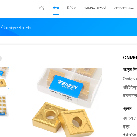
বাড়ি
পণ্য
ভিডিও
আমাদের সম্পর্কে
যোগাযোগ করুন
র্বাইড সন্নিবেশ ঢোকান
CNMG 160
পণ্যের বি
উৎপত্তি স
পরিচিতিমু
মডেল নম্ব
প্রদান:
ন্যূনতম চ
মূল্য:
প্যাকেজিং