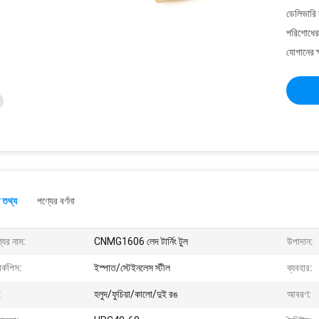
ডেলিভারি 
পরিশোধের 
যোগানের ক
 তথ্য
পণ্যের বর্ণনা
যের নাম:
CNMG1606 লেদ টার্নিং টুল
উপাদান:
ার্কপিস:
ইস্পাত/স্টেইনলেস স্টীল
ব্যবহার:
:
হলুদ/ফুচিয়া/কালো/দুই রঙ
আবরণ: