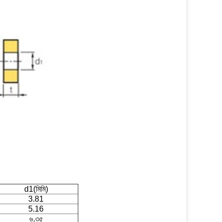
d1(মিমি)
3.81
5.16
৬.৩৫