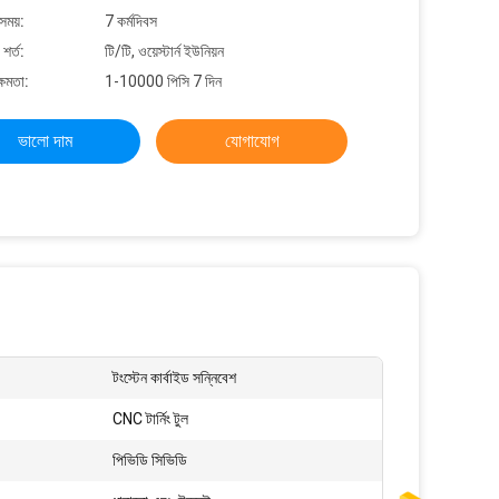
সময়:
7 কর্মদিবস
শর্ত:
টি/টি, ওয়েস্টার্ন ইউনিয়ন
্ষমতা:
1-10000 পিসি 7 দিন
ভালো দাম
যোগাযোগ
টংস্টেন কার্বাইড সন্নিবেশ
CNC টার্নিং টুল
পিভিডি সিভিডি