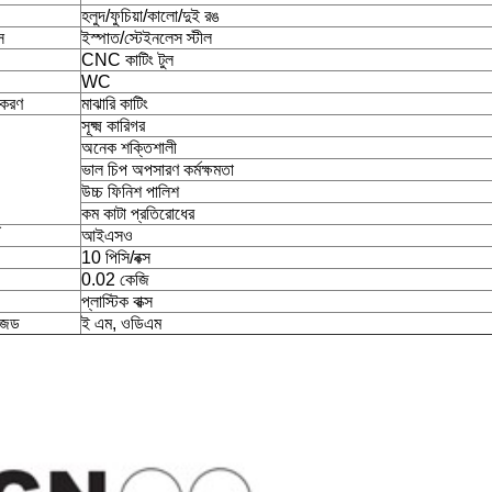
হলুদ/ফুচিয়া/কালো/দুই রঙ
স
ইস্পাত/স্টেইনলেস স্টীল
CNC কাটিং টুল
WC
়াকরণ
মাঝারি কাটিং
সূক্ষ্ম কারিগর
অনেক শক্তিশালী
ভাল চিপ অপসারণ কর্মক্ষমতা
উচ্চ ফিনিশ পালিশ
কম কাটা প্রতিরোধের
আইএসও
10 পিসি/বক্স
0.02 কেজি
প্লাস্টিক বাক্স
ইজড
ই এম, ওডিএম