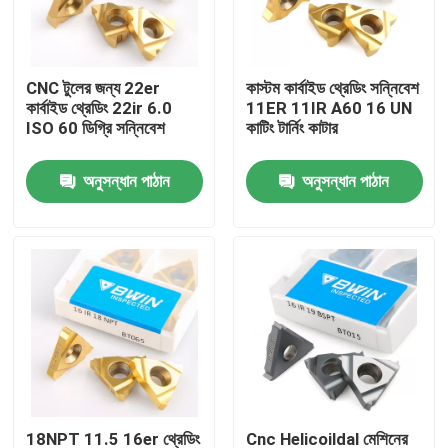
আমাদের সম্পর্কে
CNC টুলের জন্য 22er
কাস্টম কার্বাইড থ্রেডিং সন্নিবেশ
কার্বাইড থ্রেডিং 22ir 6.0
11ER 11IR A60 16 UN
কারখানা ভ্রমণ
ISO 60 ডিগ্রি সন্নিবেশ
কাটিং টার্নিং কাটার
অনুসন্ধান পাঠান
অনুসন্ধান পাঠান
মান নিয়ন্ত্রণ
যোগাযোগ করুন
খবর
উদ্ধৃতির জন্য আবেদন
টংস্টেন কার্বাইড সন্নিবেশ
18NPT 11.5 16er থ্রেডিং
Cnc Helicoildal মেশিনের