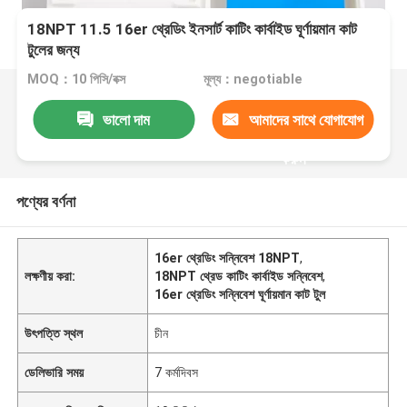
18NPT 11.5 16er থ্রেডিং ইনসার্ট কাটিং কার্বাইড ঘূর্ণায়মান কাট
টুলের জন্য
MOQ：10 পিসি/বক্স
মূল্য：negotiable
ভালো দাম
আমাদের সাথে যোগাযোগ
করুন
পণ্যের বর্ণনা
16er থ্রেডিং সন্নিবেশ 18NPT
,
লক্ষণীয় করা:
18NPT থ্রেড কাটিং কার্বাইড সন্নিবেশ
,
16er থ্রেডিং সন্নিবেশ ঘূর্ণায়মান কাট টুল
উৎপত্তি স্থল
চীন
ডেলিভারি সময়
7 কর্মদিবস