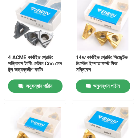
4 ACME কার্বাইড থ্রেডিং
14w কার্বাইড থ্রেডিং সিমেন্টেড
সন্নিবেশ টার্নিং মেটাল Cnc লেদ
টংস্টেন ইস্পাত ফাস্ট ফিড
টুল অভ্যন্তরীণ কাটিং
সন্নিবেশ
অনুসন্ধান পাঠান
অনুসন্ধান পাঠান
বাড়ি
পণ্য
ভিডিও