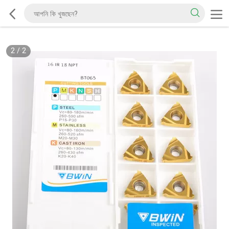
2
/
2